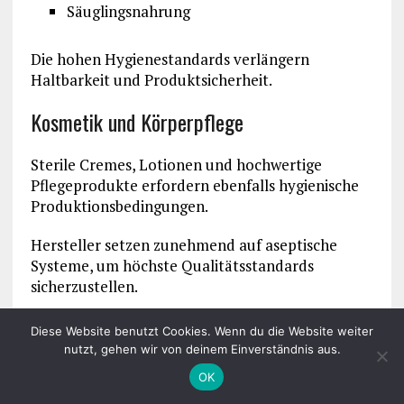
Säuglingsnahrung
Die hohen Hygienestandards verlängern
Haltbarkeit und Produktsicherheit.
Kosmetik und Körperpflege
Sterile Cremes, Lotionen und hochwertige
Pflegeprodukte erfordern ebenfalls hygienische
Produktionsbedingungen.
Hersteller setzen zunehmend auf aseptische
Systeme, um höchste Qualitätsstandards
sicherzustellen.
Zukunftstrends und technologische
Diese Website benutzt Cookies. Wenn du die Website weiter
nutzt, gehen wir von deinem Einverständnis aus.
Entwicklungen
OK