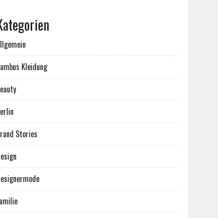
Kategorien
llgemein
ambus Kleidung
eauty
erlin
rand Stories
esign
esignermode
amilie