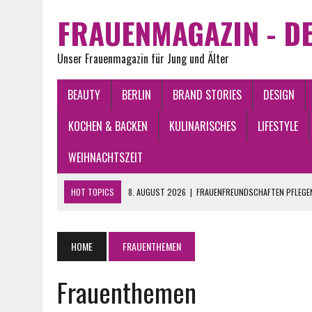
FRAUENMAGAZIN - DE
Unser Frauenmagazin für Jung und Älter
BEAUTY
BERLIN
BRAND STORIES
DESIGN
KOCHEN & BACKEN
KULINARISCHES
LIFESTYLE
WEIHNACHTSZEIT
HOT TOPICS
8. AUGUST 2026
|
FRAUENFREUNDSCHAFTEN PFLEGEN
7. AUGUST 2026
|
MODE FÜR FRAUEN AB 50: STILVOLL, MODERN UND 
15. JUNI 2026
|
WAS FINDEN FRAUEN AN MÄNNERN ATTRAKTIV?
HOME
FRAUENTHEMEN
4. JUNI 2026
|
ASEPTISCHE KREISELPUMPEN IN STERILEN PRODUKTI
Frauenthemen
8. AUGUST 2026
|
SCRUNCHIES SIND DIE ULTIMATIVEN, HAARSCHON