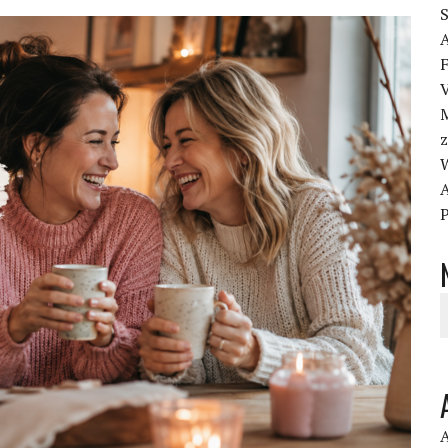
S
A
F
M
z
A