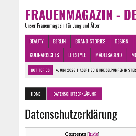
FRAUENMAGAZIN - DE
Unser Frauenmagazin für Jung und Älter
BEAUTY
BERLIN
BRAND STORIES
DESIGN
KULINARISCHES
LIFESTYLE
MÄDELSABEND
M
HOT TOPICS
4. JUNI 2026
|
ASEPTISCHE KREISELPUMPEN IN STE
2. JUNI 2026
|
WAS BRINGEN DIE STERNE 2026? CHANCEN, GLÜCK U
2. JUNI 2026
|
VINTAGE KLEIDER ONLINE KAUFEN: DIE BESTEN TIPPS
HOME
DATENSCHUTZERKLÄRUNG
21. APRIL 2026
|
BERLIN PLZ VERSTEHEN: ALLE BEZIRKE IM ÜBERBLICK
Datenschutzerklärung
15. JUNI 2026
|
WAS FINDEN FRAUEN AN MÄNNERN ATTRAKTIV?
Contents
[
hide
]