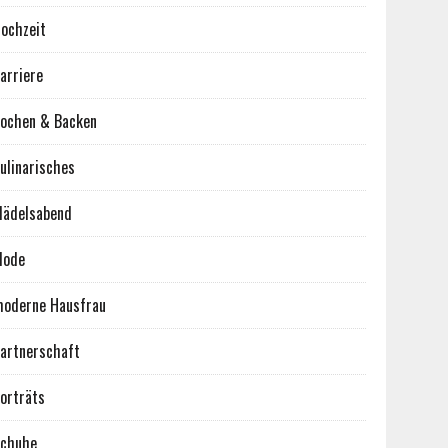
ochzeit
arriere
ochen & Backen
ulinarisches
ädelsabend
Mode
oderne Hausfrau
artnerschaft
orträts
chuhe