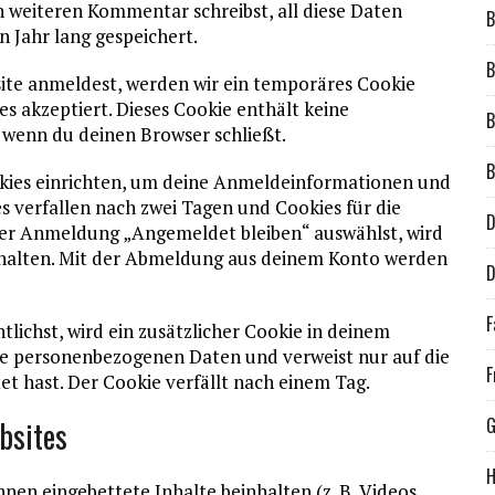
 weiteren Kommentar schreibst, all diese Daten
B
 Jahr lang gespeichert.
B
bsite anmeldest, werden wir ein temporäres Cookie
es akzeptiert. Dieses Cookie enthält keine
B
wenn du deinen Browser schließt.
B
okies einrichten, um deine Anmeldeinformationen und
 verfallen nach zwei Tagen und Cookies für die
D
 der Anmeldung „Angemeldet bleiben“ auswählst, wird
halten. Mit der Abmeldung aus deinem Konto werden
D
F
tlichst, wird ein zusätzlicher Cookie in deinem
ine personenbezogenen Daten und verweist nur auf die
F
et hast. Der Cookie verfällt nach einem Tag.
G
bsites
H
nnen eingebettete Inhalte beinhalten (z. B. Videos,