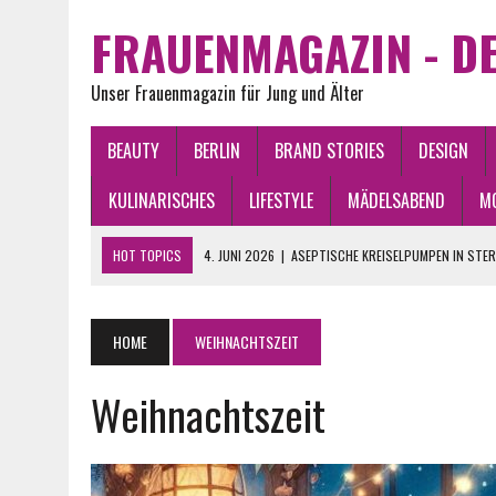
FRAUENMAGAZIN - DE
Unser Frauenmagazin für Jung und Älter
BEAUTY
BERLIN
BRAND STORIES
DESIGN
KULINARISCHES
LIFESTYLE
MÄDELSABEND
M
HOT TOPICS
4. JUNI 2026
|
ASEPTISCHE KREISELPUMPEN IN STE
2. JUNI 2026
|
WAS BRINGEN DIE STERNE 2026? CHANCEN, GLÜCK U
2. JUNI 2026
|
VINTAGE KLEIDER ONLINE KAUFEN: DIE BESTEN TIPPS
HOME
WEIHNACHTSZEIT
21. APRIL 2026
|
BERLIN PLZ VERSTEHEN: ALLE BEZIRKE IM ÜBERBLICK
Weihnachtszeit
15. JUNI 2026
|
WAS FINDEN FRAUEN AN MÄNNERN ATTRAKTIV?