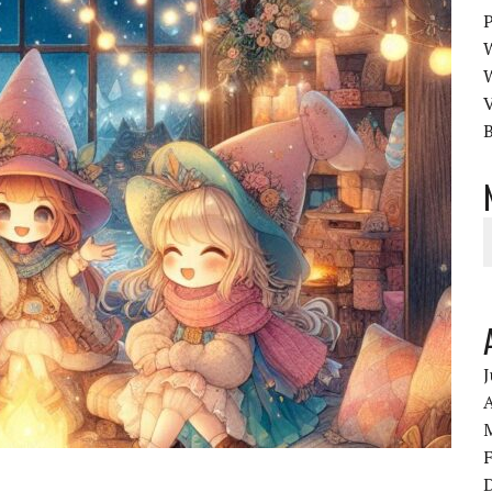
V
B
J
A