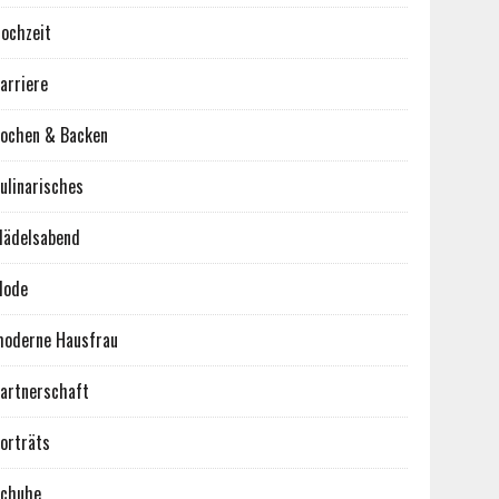
ochzeit
arriere
ochen & Backen
ulinarisches
ädelsabend
Mode
oderne Hausfrau
artnerschaft
orträts
chuhe