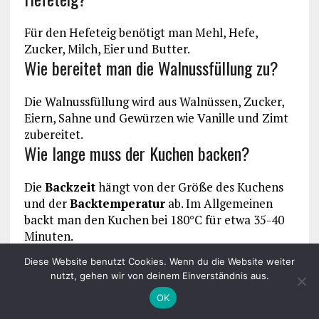
Für den Hefeteig benötigt man Mehl, Hefe,
Zucker, Milch, Eier und Butter.
Wie bereitet man die Walnussfüllung zu?
Die Walnussfüllung wird aus Walnüssen, Zucker,
Eiern, Sahne und Gewürzen wie Vanille und Zimt
zubereitet.
Wie lange muss der Kuchen backen?
Die
Backzeit
hängt von der Größe des Kuchens
und der
Backtemperatur
ab. Im Allgemeinen
backt man den Kuchen bei 180°C für etwa 35-40
Minuten.
Wie lagert man den Walnusskuchen am
Diese Website benutzt Cookies. Wenn du die Website weiter
besten?
nutzt, gehen wir von deinem Einverständnis aus.
OK
Der Walnusskuchen sollte bei Raumtemperatur