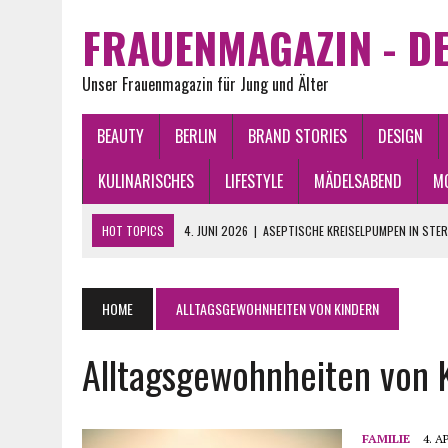
FRAUENMAGAZIN - DE
Unser Frauenmagazin für Jung und Älter
BEAUTY
BERLIN
BRAND STORIES
DESIGN
KULINARISCHES
LIFESTYLE
MÄDELSABEND
M
HOT TOPICS
4. JUNI 2026
|
ASEPTISCHE KREISELPUMPEN IN STE
2. JUNI 2026
|
WAS BRINGEN DIE STERNE 2026? CHANCEN, GLÜCK U
2. JUNI 2026
|
VINTAGE KLEIDER ONLINE KAUFEN: DIE BESTEN TIPPS
HOME
ALLTAGSGEWOHNHEITEN VON KINDERN
21. APRIL 2026
|
BERLIN PLZ VERSTEHEN: ALLE BEZIRKE IM ÜBERBLICK
Alltagsgewohnheiten von 
15. JUNI 2026
|
WAS FINDEN FRAUEN AN MÄNNERN ATTRAKTIV?
FAMILIE
4. A