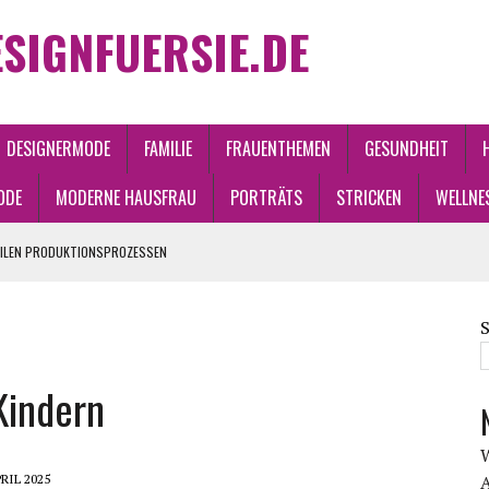
SIGNFUERSIE.DE
DESIGNERMODE
FAMILIE
FRAUENTHEMEN
GESUNDHEIT
ODE
MODERNE HAUSFRAU
PORTRÄTS
STRICKEN
WELLNE
RILEN PRODUKTIONSPROZESSEN
ND WANDEL
Kindern
PRIL 2025
A