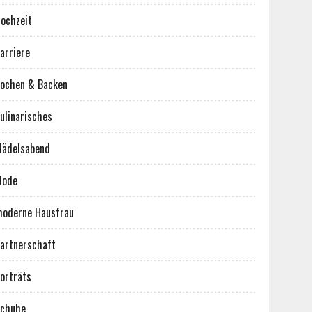
ochzeit
arriere
ochen & Backen
ulinarisches
ädelsabend
Mode
oderne Hausfrau
artnerschaft
orträts
chuhe