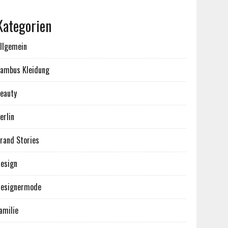
Kategorien
llgemein
ambus Kleidung
eauty
erlin
rand Stories
esign
esignermode
amilie