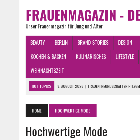
FRAUENMAGAZIN - DE
Unser Frauenmagazin für Jung und Älter
BEAUTY
BERLIN
BRAND STORIES
DESIGN
KOCHEN & BACKEN
KULINARISCHES
LIFESTYLE
WEIHNACHTSZEIT
HOT TOPICS
8. AUGUST 2026
|
FRAUENFREUNDSCHAFTEN PFLEGEN
7. AUGUST 2026
|
MODE FÜR FRAUEN AB 50: STILVOLL, MODERN UND 
15. JUNI 2026
|
WAS FINDEN FRAUEN AN MÄNNERN ATTRAKTIV?
HOME
HOCHWERTIGE MODE
4. JUNI 2026
|
ASEPTISCHE KREISELPUMPEN IN STERILEN PRODUKTI
Hochwertige Mode
8. AUGUST 2026
|
SCRUNCHIES SIND DIE ULTIMATIVEN, HAARSCHON