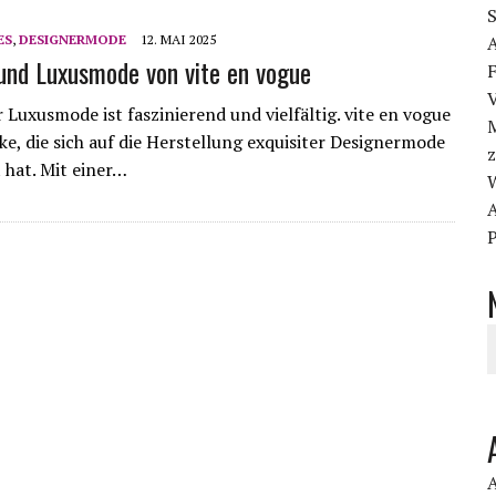
S
ES
,
DESIGNERMODE
12. MAI 2025
A
und Luxusmode von vite en vogue
F
 Luxusmode ist faszinierend und vielfältig. vite en vogue
M
rke, die sich auf die Herstellung exquisiter Designermode
z
t hat. Mit einer…
A