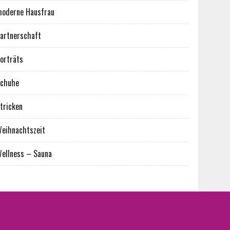
oderne Hausfrau
artnerschaft
orträts
chuhe
tricken
eihnachtszeit
ellness – Sauna