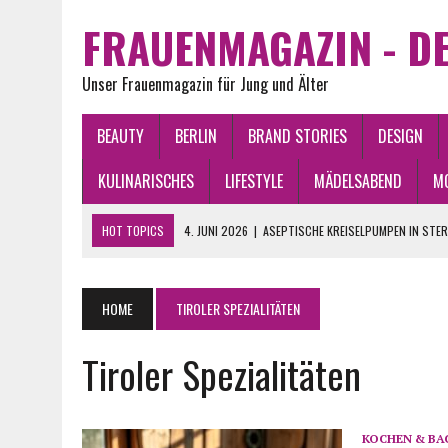
FRAUENMAGAZIN - DE
Unser Frauenmagazin für Jung und Älter
BEAUTY
BERLIN
BRAND STORIES
DESIGN
KULINARISCHES
LIFESTYLE
MÄDELSABEND
M
HOT TOPICS
4. JUNI 2026
|
ASEPTISCHE KREISELPUMPEN IN STE
2. JUNI 2026
|
WAS BRINGEN DIE STERNE 2026? CHANCEN, GLÜCK U
2. JUNI 2026
|
VINTAGE KLEIDER ONLINE KAUFEN: DIE BESTEN TIPPS
HOME
TIROLER SPEZIALITÄTEN
21. APRIL 2026
|
BERLIN PLZ VERSTEHEN: ALLE BEZIRKE IM ÜBERBLICK
Tiroler Spezialitäten
15. JUNI 2026
|
WAS FINDEN FRAUEN AN MÄNNERN ATTRAKTIV?
KOCHEN & BA