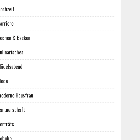
ochzeit
arriere
ochen & Backen
ulinarisches
ädelsabend
Mode
oderne Hausfrau
artnerschaft
orträts
chuhe