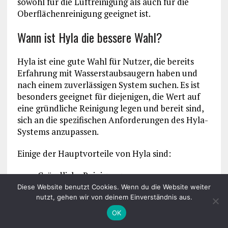
sowohl für die Luftreinigung als auch für die
Oberflächenreinigung geeignet ist.
Wann ist Hyla die bessere Wahl?
Hyla ist eine gute Wahl für Nutzer, die bereits
Erfahrung mit Wasserstaubsaugern haben und
nach einem zuverlässigen System suchen. Es ist
besonders geeignet für diejenigen, die Wert auf
eine gründliche Reinigung legen und bereit sind,
sich an die spezifischen Anforderungen des Hyla-
Systems anzupassen.
Einige der Hauptvorteile von Hyla sind:
Gründliche Reinigung
Zuverlässigkeit
Diese Website benutzt Cookies. Wenn du die Website weiter
Erfahrung mit Wasserstaubsaugern
nutzt, gehen wir von deinem Einverständnis aus.
OK
Hyla ist auch eine gute Wahl für große Haushalte