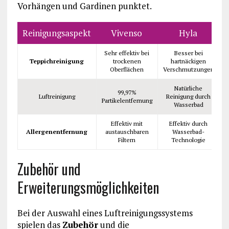
Vorhängen und Gardinen punktet.
Reinigungsaspekt
Vivenso
Hyla
Sehr effektiv bei
Besser bei
Teppichreinigung
trockenen
hartnäckigen
Oberflächen
Verschmutzungen
Natürliche
99,97%
Luftreinigung
Reinigung durch
Partikelentfernung
Wasserbad
Effektiv mit
Effektiv durch
Allergenentfernung
austauschbaren
Wasserbad-
Filtern
Technologie
Zubehör und
Erweiterungsmöglichkeiten
Bei der Auswahl eines Luftreinigungssystems
spielen das
Zubehör
und die