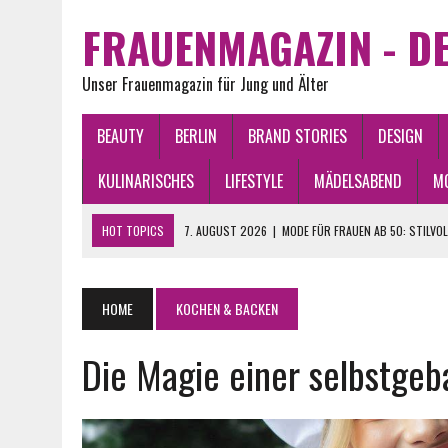
FRAUENMAGAZIN - DE
Unser Frauenmagazin für Jung und Älter
BEAUTY
BERLIN
BRAND STORIES
DESIGN
KULINARISCHES
LIFESTYLE
MÄDELSABEND
M
HOT TOPICS
7. AUGUST 2026
|
MODE FÜR FRAUEN AB 50: STILVO
15. JUNI 2026
|
WAS FINDEN FRAUEN AN MÄNNERN ATTRAKTIV?
4. JUNI 2026
|
ASEPTISCHE KREISELPUMPEN IN STERILEN PRODUKTI
HOME
KOCHEN & BACKEN
2. JUNI 2026
|
WAS BRINGEN DIE STERNE 2026? CHANCEN, GLÜCK U
Die Magie einer selbstge
8. AUGUST 2026
|
FRAUENFREUNDSCHAFTEN PFLEGEN: NÄHE, VERTRA