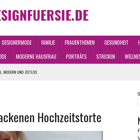
SIGNFUERSIE.DE
DESIGNERMODE
FAMILIE
FRAUENTHEMEN
GESUNDHEIT
ODE
MODERNE HAUSFRAU
PORTRÄTS
STRICKEN
WELLNE
LL, MODERN UND ZEITLOS
ONSPROZESSEN
ND WANDEL
backenen Hochzeitstorte
UEN, VERBUNDENHEIT
F