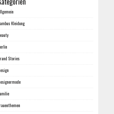
Kategorien
llgemein
ambus Kleidung
eauty
erlin
rand Stories
esign
esignermode
amilie
rauenthemen