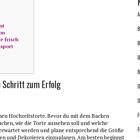
A
nt
B
on
e frisch
B
nsport
B
B
 Schritt zum Erfolg
D
D
F
ichen Hochzeitstorte. Bevor du mit dem Backen
machen, wie die Torte aussehen soll und welche
F
e erwartet werden und plane entsprechend die Größe
acken und Dekorieren einzuplanen. Am besten beginnst