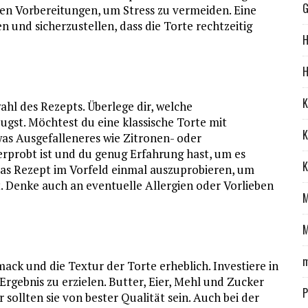
G
en Vorbereitungen, um Stress zu vermeiden. Eine
 und sicherzustellen, dass die Torte rechtzeitig
H
H
K
ahl des Rezepts. Überlege dir, welche
st. Möchtest du eine klassische Torte mit
K
as Ausgefalleneres wie Zitronen- oder
erprobt ist und du genug Erfahrung hast, um es
K
 das Rezept im Vorfeld einmal auszuprobieren, um
gt. Denke auch an eventuelle Allergien oder Vorlieben
M
m
ack und die Textur der Torte erheblich. Investiere in
Ergebnis zu erzielen. Butter, Eier, Mehl und Zucker
P
 sollten sie von bester Qualität sein. Auch bei der