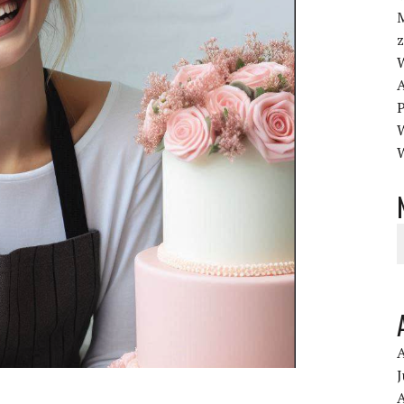
M
z
A
J
A