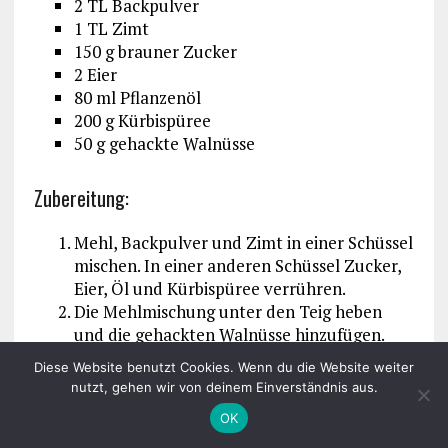
2 TL Backpulver
1 TL Zimt
150 g brauner Zucker
2 Eier
80 ml Pflanzenöl
200 g Kürbispüree
50 g gehackte Walnüsse
Zubereitung:
Mehl, Backpulver und Zimt in einer Schüssel
mischen. In einer anderen Schüssel Zucker,
Eier, Öl und Kürbispüree verrühren.
Die Mehlmischung unter den Teig heben
und die gehackten Walnüsse hinzufügen.
In Muffinförmchen füllen und bei 180 °C ca.
Diese Website benutzt Cookies. Wenn du die Website weiter
20-25 Minuten backen.
nutzt, gehen wir von deinem Einverständnis aus.
OK
Kürbis als Zutat