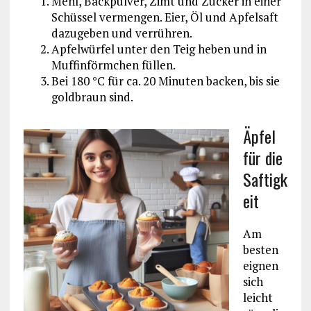
Mehl, Backpulver, Zimt und Zucker in einer
Schüssel vermengen. Eier, Öl und Apfelsaft
dazugeben und verrühren.
Apfelwürfel unter den Teig heben und in
Muffinförmchen füllen.
Bei 180 °C für ca. 20 Minuten backen, bis sie
goldbraun sind.
Äpfel
für die
Saftigk
eit
Am
besten
eignen
sich
leicht